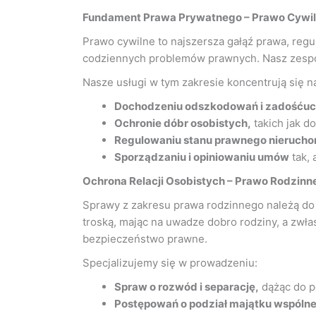
Fundament Prawa Prywatnego – Prawo Cywi
Prawo cywilne to najszersza gałąź prawa, reg
codziennych problemów prawnych. Nasz zespó
Nasze usługi w tym zakresie koncentrują się n
Dochodzeniu odszkodowań i zadośćuc
Ochronie dóbr osobistych,
takich jak d
Regulowaniu stanu prawnego nierucho
Sporządzaniu i opiniowaniu umów
tak, 
Ochrona Relacji Osobistych – Prawo Rodzinn
Sprawy z zakresu prawa rodzinnego należą do n
troską, mając na uwadze dobro rodziny, a zwłas
bezpieczeństwo prawne.
Specjalizujemy się w prowadzeniu:
Spraw o rozwód i separację,
dążąc do p
Postępowań o podział majątku wspóln