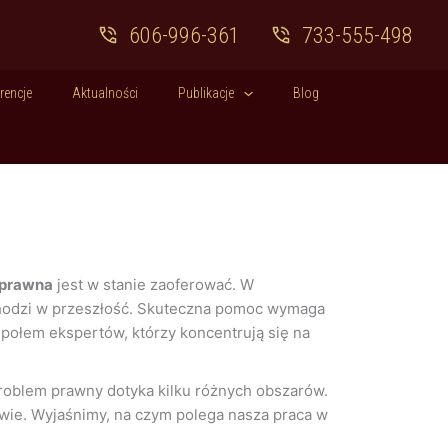
606-996-361
733-555-498
rencje
Aktualności
Publikacje
Blog
a prawna
jest w stanie zaoferować. W
dchodzi w przeszłość. Skuteczna pomoc wymaga
społem ekspertów, którzy koncentrują się na
problem prawny dotyka kilku różnych obszarów.
zawie. Wyjaśnimy, na czym polega nasza praca w