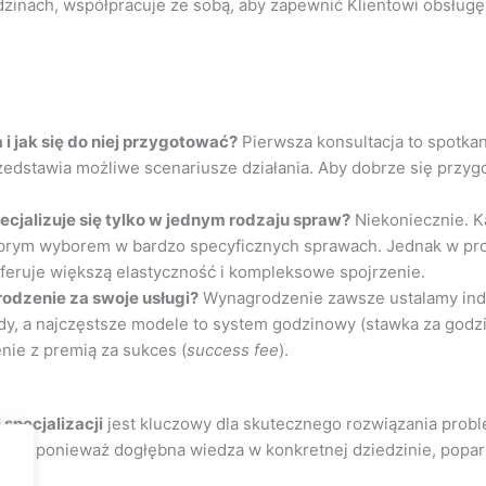
iedzinach, współpracuje ze sobą, aby zapewnić Klientowi obsłu
i jak się do niej przygotować?
Pierwsza konsultacja to spotka
zedstawia możliwe scenariusze działania. Aby dobrze się przyg
cjalizuje się tylko w jednym rodzaju spraw?
Niekoniecznie. K
 dobrym wyborem w bardzo specyficznych sprawach. Jednak w pr
oferuje większą elastyczność i kompleksowe spojrzenie.
rodzenie za swoje usługi?
Wynagrodzenie zawsze ustalamy ind
y, a najczęstsze modele to system godzinowy (stawka za godzin
nie z premią za sukces (
success fee
).
i specjalizacji
jest kluczowy dla skutecznego rozwiązania pro
zacji, ponieważ dogłębna wiedza w konkretnej dziedzinie, popa