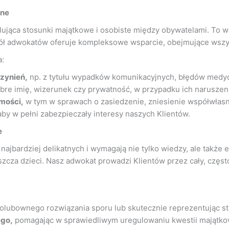
lne
ulująca stosunki majątkowe i osobiste między obywatelami. To 
ł adwokatów oferuje kompleksowe wsparcie, obejmujące wszys
a:
zynień,
np. z tytułu wypadków komunikacyjnych, błędów medy
obre imię, wizerunek czy prywatność, w przypadku ich naruszeni
mości,
w tym w sprawach o zasiedzenie, zniesienie współwłasn
aby w pełni zabezpieczały interesy naszych Klientów.
e
ajbardziej delikatnych i wymagają nie tylko wiedzy, ale także
zcza dzieci. Nasz adwokat prowadzi Klientów przez cały, często 
olubownego rozwiązania sporu lub skutecznie reprezentując st
ego,
pomagając w sprawiedliwym uregulowaniu kwestii majątko