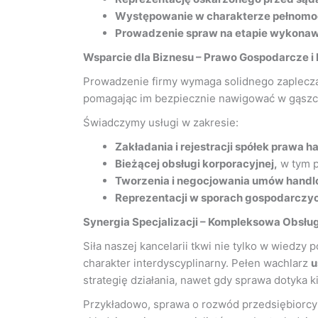
Występowanie w charakterze pełnomoc
Prowadzenie spraw na etapie wykona
Wsparcie dla Biznesu – Prawo Gospodarcze 
Prowadzenie firmy wymaga solidnego zaplec
pomagając im bezpiecznie nawigować w gąsz
Świadczymy usługi w zakresie:
Zakładania i rejestracji spółek prawa 
Bieżącej obsługi korporacyjnej,
w tym p
Tworzenia i negocjowania umów hand
Reprezentacji w sporach gospodarczy
Synergia Specjalizacji – Kompleksowa Obsł
Siła naszej kancelarii tkwi nie tylko w wiedz
charakter interdyscyplinarny. Pełen wachlarz
u
strategię działania, nawet gdy sprawa dotyka k
Przykładowo, sprawa o rozwód przedsiębiorcy (