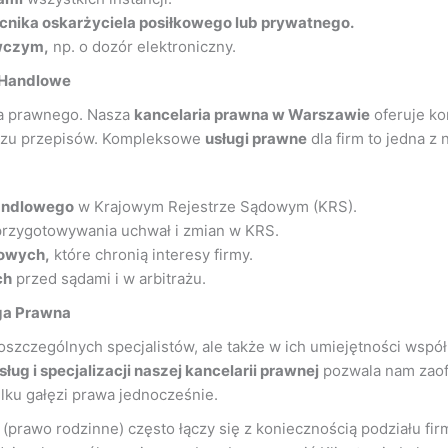
nika oskarżyciela posiłkowego lub prywatnego.
wczym,
np. o dozór elektroniczny.
i Handlowe
za prawnego. Nasza
kancelaria prawna w Warszawie
oferuje ko
czu przepisów. Kompleksowe
usługi prawne
dla firm to jedna 
handlowego
w Krajowym Rejestrze Sądowym (KRS).
rzygotowywania uchwał i zmian w KRS.
lowych,
które chronią interesy firmy.
ch
przed sądami i w arbitrażu.
uga Prawna
y poszczególnych specjalistów, ale także w ich umiejętności ws
sług i specjalizacji naszej kancelarii prawnej
pozwala nam zaof
ilku gałęzi prawa jednocześnie.
prawo rodzinne) często łączy się z koniecznością podziału fi