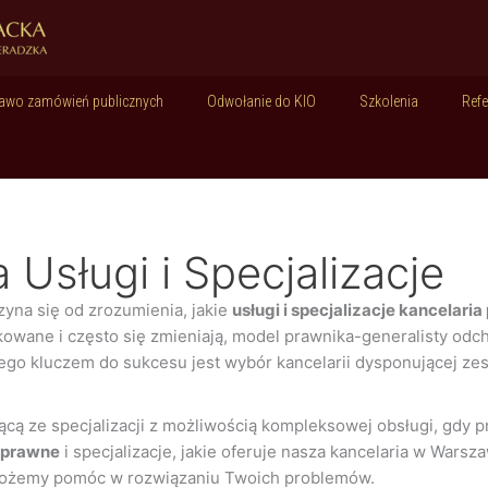
awo zamówień publicznych
Odwołanie do KIO
Szkolenia
Refe
 Usługi i Specjalizacje
na się od zrozumienia, jakie
usługi i specjalizacje kancelari
ikowane i często się zmieniają, model prawnika-generalisty o
tego kluczem do sukcesu jest wybór kancelarii dysponującej ze
ącą ze specjalizacji z możliwością kompleksowej obsługi, gdy 
i prawne
i specjalizacje, jakie oferuje nasza kancelaria w Wars
 możemy pomóc w rozwiązaniu Twoich problemów.