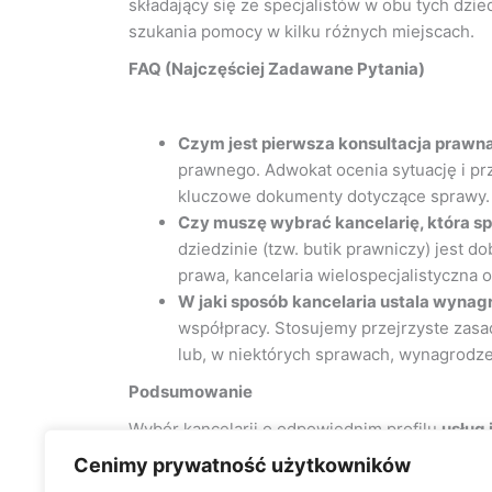
składający się ze specjalistów w obu tych dz
szukania pomocy w kilku różnych miejscach.
FAQ (Najczęściej Zadawane Pytania)
Czym jest pierwsza konsultacja prawna 
prawnego. Adwokat ocenia sytuację i pr
kluczowe dokumenty dotyczące sprawy.
Czy muszę wybrać kancelarię, która spe
dziedzinie (tzw. butik prawniczy) jest
prawa, kancelaria wielospecjalistyczna 
W jaki sposób kancelaria ustala wynag
współpracy. Stosujemy przejrzyste zasad
lub, w niektórych sprawach, wynagrodze
Podsumowanie
Wybór kancelarii o odpowiednim profilu
usług 
doradztwo opiera się na fundamencie specjali
Cenimy prywatność użytkowników
na pomyślne zakończenie sprawy.