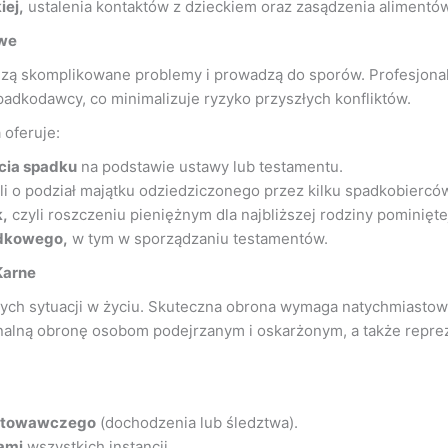
iej,
ustalenia kontaktów z dzieckiem oraz zasądzenia alimentów
owe
odzą skomplikowane problemy i prowadzą do sporów. Profesjon
dkodawcy, co minimalizuje ryzyko przyszłych konfliktów.
oferuje:
cia spadku
na podstawie ustawy lub testamentu.
li o podział majątku odziedziczonego przez kilku spadkobiercó
,
czyli roszczeniu pieniężnym dla najbliższej rodziny pominięte
adkowego,
w tym w sporządzaniu testamentów.
Karne
ych sytuacji w życiu. Skuteczna obrona wymaga natychmiastowe
onalną obronę osobom podejrzanym i oskarżonym, a także repr
gotowawczego
(dochodzenia lub śledztwa).
ami
wszystkich instancji.