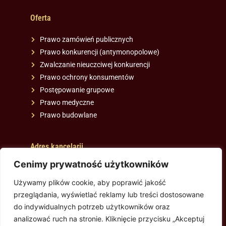
Oferta
Prawo zamówień publicznych
Prawo konkurencji (antymonopolowe)
Zwalczanie nieuczciwej konkurencji
Prawo ochrony konsumentów
Postępowanie grupowe
Prawo medyczne
Prawo budowlane
Adres kancelarii
Cenimy prywatność użytkowników
ul. Puławska 111A lok. 63
02-707 Warszawa (Mokotów)
Używamy plików cookie, aby poprawić jakość
Tel. 606-996-361
przeglądania, wyświetlać reklamy lub treści dostosowane
Tel. 733-555-498
do indywidualnych potrzeb użytkowników oraz
mail.
kancelaria@adwokat-sieradzka.pl
analizować ruch na stronie. Kliknięcie przycisku „Akceptuj