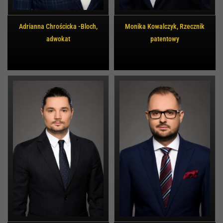
Adrianna Chrościcka -Bloch,
Monika Kowalczyk, Rzecznik
adwokat
patentowy