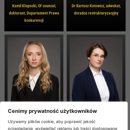
Kamil Kłopocki, Of councel,
Dr Bartosz Kotowicz, adwokat,
doktorant, Departament Prawa
doradca restrukturyzacyjny
konkurencji
Cenimy prywatność użytkowników
Używamy plików cookie, aby poprawić jakość
Julita Szataniak-Kulińska,
Dagmara Syska, Asystentka
przeglądania, wyświetlać reklamy lub treści dostosowane