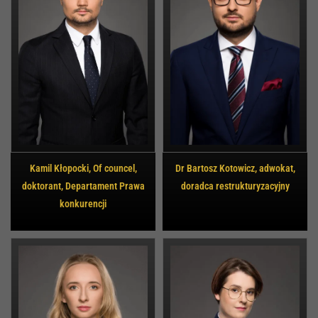
Kamil Kłopocki, Of councel,
Dr Bartosz Kotowicz, adwokat,
doktorant, Departament Prawa
doradca restrukturyzacyjny
konkurencji