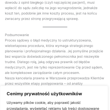
dowodu z opinii biegłego (czyli najczęściej pacjent), musi
wpłacić do sądu zaliczkę na jego wynagrodzenie, jednakże
koszt ten, podobnie jak inne koszty procesu, jest na końcu
zwracany przez stronę przegrywającą sprawę.
Podsumowanie
Proces sądowy o błąd medyczny to ustrukturyzowana,
wieloetapowa procedura, która wymaga strategicznego
planowania i profesjonalnego działania. Jej pomyślne przejście
bez wsparcia doświadczonego pełnomocnika jest niezwykle
trudne. Dlatego rolą, jaką odgrywa prawnik od błędów
medycznych, jest nie tylko reprezentowanie Cię przed sądem,
ale kompleksowe zarządzanie całym procesem.
Nasza kancelaria prawna w Warszawie przeprowadza Klientów
przez wszystkie etapy postępowania – od analizy
dokumentacji, przez walkę na sali sądowej, aż po egzekucję
Cenimy prywatność użytkowników
wyroku. Rozumiemy, jak trudne są to sprawy, dlatego
zapewniamy nie tylko wiedzę prawniczą, ale także pełne
Używamy plików cookie, aby poprawić jakość
wsparcie i zaangażowanie.
przeglądania, wyświetlać reklamy lub treści dostosowane