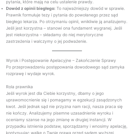
pytania, które mają na celu ustalenie prawdy.
Dowód z opinii biegłego:
To najważniejszy dowód w sprawie.
Prawnik formułuje tezy i pytania do powołanego przez sąd
biegłego lekarza. Po otrzymaniu opinii, wnikliwie ją analizujemy.
Jeśli jest korzystna – stanowi ona fundament wygranej. Jeśli
jest niekorzystna – składamy do niej merytoryczne
zastrzeżenia i walczymy o jej podważenie.
Wyrok i Postępowanie Apelacyjne – Zakończenie Sprawy
Po przeprowadzeniu postępowania dowodowego sąd zamyka
rozprawę i wydaje wyrok.
Rola prawnika
Jeśli wyrok jest dla Ciebie korzystny, dbamy o jego
uprawomocnienie się i pomagamy w egzekucji zasądzonych
kwot. Jeśli jednak sąd nie przyzna nam racji, nasza praca się
nie kończy. Analizujemy pisemne uzasadnienie wyroku i
oceniamy szanse na jego zmianę w drugiej instancji. W
przypadku istnienia podstaw, sporządzamy i wnosimy apelację,
kontynuując walkę o Twoje prawa przed sądem wyższej