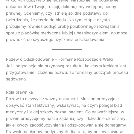
w których odbywało się leczenie. Następnie, na podstawie
dokumentów i Twojej relacji, dokonujemy wstępnej oceny
prawnej. Oceniamy, czy istnieją solidne podstawy do
twierdzenia, że doszło do błędu. Na tym etapie często
próbujemy również podjąć próbę polubownego rozwiązania
sporu z placówką medyczną lub jej ubezpieczycielem, co może
prowadzić do szybszego uzyskania odszkodowania.
Pozew o Odszkodowanie – Formalne Rozpoczęcie Walki
Jeśli negocjacje nie przynoszą rezultatu, kolejnym krokiem jest
przygotowanie i złożenie pozwu. To formalny początek procesu
sądowego.
Rola prawnika
Pozew to niezwykle ważny dokument. Musi on precyzyjnie
opisywać stan faktyczny, wskazywać, na czym polegał błąd
medyczny i jakiej szkody doznał pacjent. Co najważniejsze, w
pozwie precyzujemy nasze żądania, czyli dokładnie określamy,
jakiej kwoty zadośćuczynienia i odszkodowania się domagamy.
Prawnik od błędów medycznych dba o to, by pozew zawierał